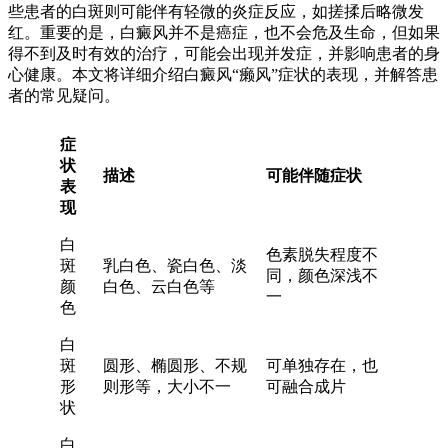
些患者的白斑则可能伴有轻微的炎症反应，如搓揉后略微发
红。重要的是，白癜风并不是癌症，也不会危及生命，但如果
得不到及时有效的治疗，可能会出现并发症，并影响患者的身
心健康。本文将详细介绍白癜风“癞风”症状的表现，并解答患
者的常见疑问。
症
状
描述
可能伴随症状
表
现
白
色素脱失程度不
斑
乳白色、瓷白色、淡
同，颜色深浅不
颜
白色、云白色等
一
色
白
斑
圆形、椭圆形、不规
可单独存在，也
形
则形等，大小不一
可融合成片
状
白