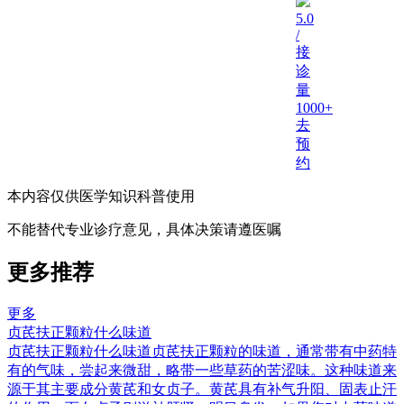
5.0
/
接
诊
量
1000+
去
预
约
本内容仅供医学知识科普使用
不能替代专业诊疗意见，具体决策请遵医嘱
更多推荐
更多
贞芪扶正颗粒什么味道
贞芪扶正颗粒什么味道贞芪扶正颗粒的味道，通常带有中药特
有的气味，尝起来微甜，略带一些草药的苦涩味。这种味道来
源于其主要成分黄芪和女贞子。黄芪具有补气升阳、固表止汗