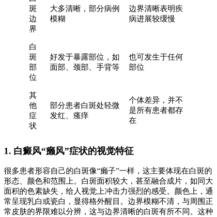
斑
大多清晰，部分病例
边界清晰表明疾
边
模糊
病进展较缓慢
界
白
斑
好发于暴露部位，如
也可发生于任何
部
面部、颈部、手背等
部位
位
其
个体差异，并不
他
部分患者白斑处轻微
是所有患者都存
症
发红、瘙痒
在
状
1. 白癜风“癞风”症状的视觉特征
很多患者形容自己的白斑像“癞子”一样，这主要体现在白斑的
形态、颜色和范围上。白斑面积较大，甚至融合成片，如同大
面积的色素缺失，给人视觉上冲击力强烈的感受。颜色上，通
常呈现乳白或瓷白，显得格外醒目。边界模糊不清，与周围正
常皮肤的界限难以分辨，这与边界清晰的白斑有所不同。这种