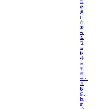
医
师
厦
门
市
海
沧
医
院
皮
肤
科
三
甲
擅
长：
皮
肤
病、
性
病