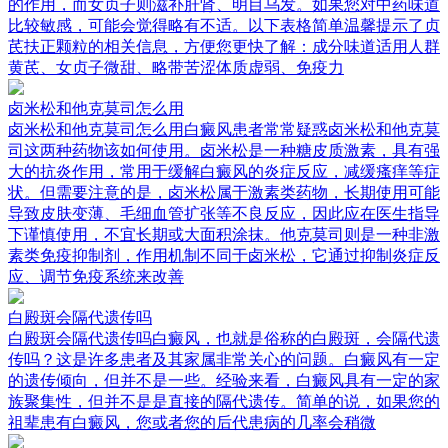
的作用，而女贞子则滋补肝肾、明目乌发。如果您对中药味道
比较敏感，可能会觉得略有不适。以下表格简单温馨提示了贞
芪扶正颗粒的相关信息，方便您更快了解：成分味道适用人群
黄芪、女贞子微甜、略带苦涩体质虚弱、免疫力
卤米松和他克莫司怎么用
卤米松和他克莫司怎么用白癜风患者常常疑惑卤米松和他克莫
司这两种药物该如何使用。卤米松是一种糖皮质激素，具有强
大的抗炎作用，常用于缓解白癜风的炎症反应，减缓瘙痒等症
状。但需要注意的是，卤米松属于激素类药物，长期使用可能
导致皮肤变薄、毛细血管扩张等不良反应，因此应在医生指导
下谨慎使用，不宜长期或大面积涂抹。他克莫司则是一种非激
素类免疫抑制剂，作用机制不同于卤米松，它通过抑制炎症反
应、调节免疫系统来改善
白殿斑会隔代遗传吗
白殿斑会隔代遗传吗白癜风，也就是俗称的白殿斑，会隔代遗
传吗？这是许多患者及其家属非常关心的问题。白癜风有一定
的遗传倾向，但并不是一些。经验来看，白癜风具有一定的家
族聚集性，但并不是是直接的隔代遗传。简单的说，如果您的
祖辈患有白癜风，您或者您的后代患病的几率会稍微