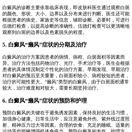
白癜风的诊断主要依靠临床表现，即皮肤科医生通过观察白斑
的颜色、形状、大小、边界以及分布来进行判断。医生还可能
根据患者的病史、家族史等信息，辅助诊断。必要时，可进行
伍德灯检查，以提高诊断的准确性。伍德灯检查可以更清晰地
观察到白斑的边界以及色素脱失的程度。
5. 白癜风“癞风”症状的分期及治疗
白癜风的治疗方案因患者的病情、病程、白斑面积等因素而
异。治疗方法包括药物治疗、光疗、手术治疗等，医生会根据
患者的具体情况制定个性化的治疗方案。早期发现、早期治疗
对白癜风的预后至关重要，白斑面积较小、病程较短的患者，
治疗的可能性更大。“癞风”类型的白癜风，由于白斑面积通常
较大，治疗难度相对较大，需要长期坚持治疗。
6. 白癜风“癞风”症状的预防和护理
预防白癜风的关键在于避免诱发因素，保持良好的生活习惯，
加强身心健康。日常生活中，应注意避免外伤、紫外线过度照
射、精神压力过大等因素。合理的饮食、充足的睡眠、适量的
运动等也能够增强机体免疫力，预防白癜风的发作。护理方