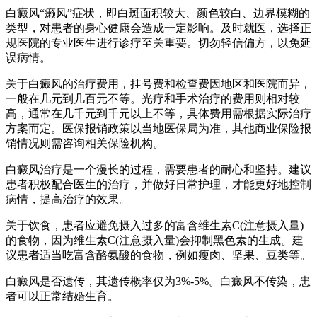
白癜风“癞风”症状，即白斑面积较大、颜色较白、边界模糊的
类型，对患者的身心健康会造成一定影响。及时就医，选择正
规医院的专业医生进行诊疗至关重要。切勿轻信偏方，以免延
误病情。
关于白癜风的治疗费用，挂号费和检查费因地区和医院而异，
一般在几元到几百元不等。光疗和手术治疗的费用则相对较
高，通常在几千元到千元以上不等，具体费用需根据实际治疗
方案而定。医保报销政策以当地医保局为准，其他商业保险报
销情况则需咨询相关保险机构。
白癜风治疗是一个漫长的过程，需要患者的耐心和坚持。建议
患者积极配合医生的治疗，并做好日常护理，才能更好地控制
病情，提高治疗的效果。
关于饮食，患者应避免摄入过多的富含维生素C(注意摄入量)
的食物，因为维生素C(注意摄入量)会抑制黑色素的生成。建
议患者适当吃富含酪氨酸的食物，例如瘦肉、坚果、豆类等。
白癜风是否遗传，其遗传概率仅为3%-5%。白癜风不传染，患
者可以正常结婚生育。