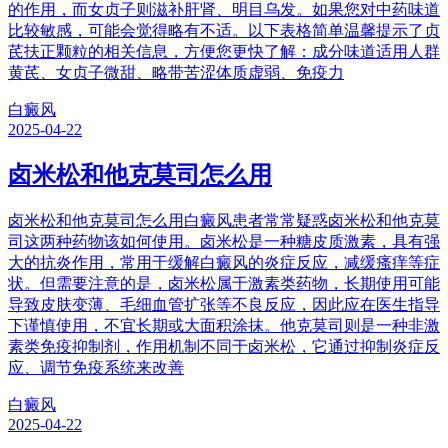
的作用，而女贞子则滋补肝肾、明目乌发。如果您对中药味道
比较敏感，可能会觉得略有不适。以下表格简单温馨提示了贞
芪扶正颗粒的相关信息，方便您更快了解：成分味道适用人群
黄芪、女贞子微甜、略带苦涩体质虚弱、免疫力
白癜风
2025-04-22
卤米松和他克莫司怎么用
卤米松和他克莫司怎么用白癜风患者常常疑惑卤米松和他克莫
司这两种药物该如何使用。卤米松是一种糖皮质激素，具有强
大的抗炎作用，常用于缓解白癜风的炎症反应，减缓瘙痒等症
状。但需要注意的是，卤米松属于激素类药物，长期使用可能
导致皮肤变薄、毛细血管扩张等不良反应，因此应在医生指导
下谨慎使用，不宜长期或大面积涂抹。他克莫司则是一种非激
素类免疫抑制剂，作用机制不同于卤米松，它通过抑制炎症反
应、调节免疫系统来改善
白癜风
2025-04-22