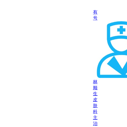
有
号
林
顺
生
皮
肤
科
主
治