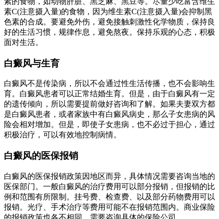
素的食物，如动物肝脏、黑芝麻、黑豆等。尽量少吃富含维生
素C(注意摄入量)的食物，因为维生素C(注意摄入量)会抑制黑
色素的合成。要避免外伤，避免接触刺激性化学物质，保持良
好的生活习惯，规律作息，避免熬夜。保持乐观的心态，积极
面对生活。
白癜风与生育
白癜风不是传染病，所以不会通过性生活传播，也不会影响生
育。白癜风患者可以正常结婚生育。但是，由于白癜风有一定
的遗传倾向，所以需要提前做好咨询和了解。如果夫妻双方都
是白癜风患者，或者家族中有白癜风病史，那么子女患病的风
险会相对增加。但是，即使子女患病，也不必过于担心，通过
积极治疗，可以有效地控制病情。
白癜风的医保报销
白癜风的医保报销政策因地区而异，具体情况需要咨询当地的
医保部门。一般白癜风的治疗费用可以部分报销，但报销的比
例和范围有所限制。挂号费、检查费、以及部分药物费用可以
报销。光疗、手术治疗等费用可能不在报销范围内。商业保险
的报销政策也各不相同，需要咨询具体的保险公司。