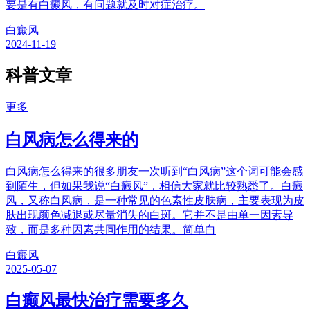
要是有白癜风，有问题就及时对症治疗。
白癜风
2024-11-19
科普文章
更多
白风病怎么得来的
白风病怎么得来的很多朋友一次听到“白风病”这个词可能会感
到陌生，但如果我说“白癜风”，相信大家就比较熟悉了。白癜
风，又称白风病，是一种常见的色素性皮肤病，主要表现为皮
肤出现颜色减退或尽量消失的白斑。它并不是由单一因素导
致，而是多种因素共同作用的结果。简单白
白癜风
2025-05-07
白癫风最快治疗需要多久