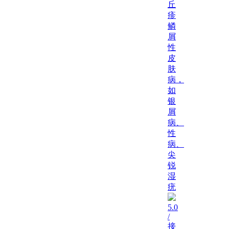
丘
疹
鳞
屑
性
皮
肤
病，
如
银
屑
病、
性
病、
尖
锐
湿
疣
5.0
/
接