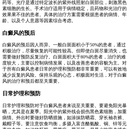
药等。光疗是通过特定波长的紫外线照射白斑部位，刺激黑色
素细胞的生长。手术治疗适用于病情稳定，且药物和光治疗的
效果果不佳的患者。具体的治疗方案需要根据患者的病情、年
龄、以及个人意愿等因素综合考虑。
白癜风的预后
白癜风的预后因人而异。一般白斑面积小于50%的患者，通过
积极治疗，尽量恢复的可能性较高。但即使白斑尽量消失，也
需要做好预防反复治疗。白斑面积大于80%的患者，治疗的难
度较大，主要以控制病情发展，以及改善患者的容貌为主。对
于所有白癜风患者日常的护理和预防都非常重要，可以有效地
减少反复的风险。保持乐观的心态，积极面对生活，对于白癜
风的治疗和预后都至关重要。
日常护理和预防
日常护理和预防对于白癜风患者来说至关重要。要避免阳光暴
晒，尤其是在夏季。阳光中的紫外线会损伤黑色素细胞，加重
病情。外出时要做好防晒措施，如涂抹防晒霜、穿长袖衣裤、
戴帽子等。要注意饮食均衡，多摄入富含酪氨酸、铜、锌等元