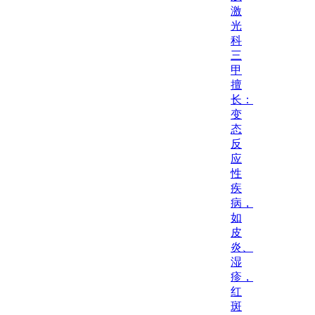
激
光
科
三
甲
擅
长：
变
态
反
应
性
疾
病，
如
皮
炎、
湿
疹，
红
斑