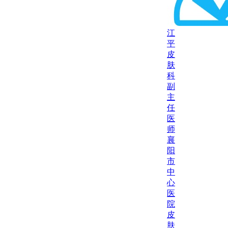
江
平
皮
肤
科
副
主
任
医
师
襄
阳
市
中
心
医
院
皮
肤