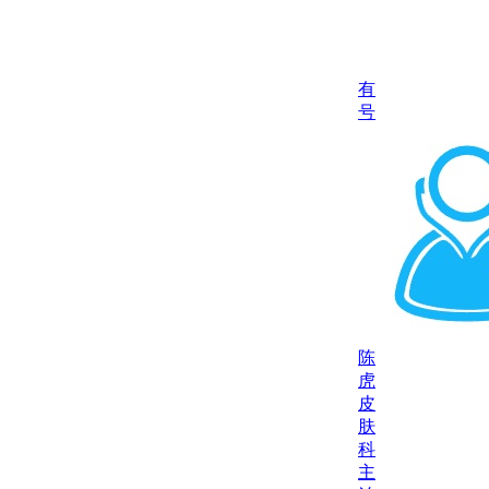
有
号
陈
虎
皮
肤
科
主