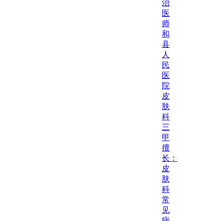
治
医
师
和
县
人
民
医
院
皮
肤
科
三
甲
擅
长：
皮
肤
科
常
见
病