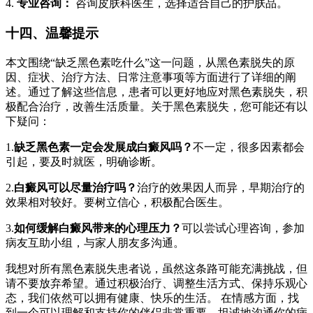
4.
专业咨询：
咨询皮肤科医生，选择适合自己的护肤品。
十四、温馨提示
本文围绕“缺乏黑色素吃什么”这一问题，从黑色素脱失的原
因、症状、治疗方法、日常注意事项等方面进行了详细的阐
述。通过了解这些信息，患者可以更好地应对黑色素脱失，积
极配合治疗，改善生活质量。关于黑色素脱失，您可能还有以
下疑问：
1.
缺乏黑色素一定会发展成白癜风吗？
不一定，很多因素都会
引起，要及时就医，明确诊断。
2.
白癜风可以尽量治疗吗？
治疗的效果因人而异，早期治疗的
效果相对较好。要树立信心，积极配合医生。
3.
如何缓解白癜风带来的心理压力？
可以尝试心理咨询，参加
病友互助小组，与家人朋友多沟通。
我想对所有黑色素脱失患者说，虽然这条路可能充满挑战，但
请不要放弃希望。通过积极治疗、调整生活方式、保持乐观心
态，我们依然可以拥有健康、快乐的生活。 在情感方面，找
到一个可以理解和支持你的伴侣非常重要。坦诚地沟通你的病