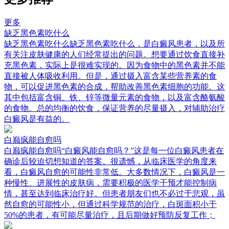
更多
缺乏黑色素吃什么
缺乏黑色素吃什么缺乏黑色素吃什么，是白癜风患者，以及所
有关注皮肤健康的人们经常提出的问题。想要通过饮食直接补
充黑色素，实际上是很难实现的。因为食物中的黑色素并不能
直接被人体吸收利用。但是，通过摄入富含某些营养素的食
物，可以促进黑色素的合成，帮助改善黑色素细胞的功能。这
其中包括富含铜、铁、锌等微量元素的食物，以及富含酪氨酸
的食物。总的均衡的饮食，保证营养的尽量摄入，对辅助治疗
白癜风是有益的。
白巅疯能自愈吗
白巅疯能自愈吗“白癜风能自愈吗？”这是每一位白癜风患者在
确诊后较迫切想知道的答案。很遗憾，从临床医学的角度来
看，白癜风自愈的可能性非常低。大多数情况下，白癜风是一
种慢性、进展性的皮肤病，需要积极的医学干预才能控制病
情，甚至达到临床治疗好。但患者朋友们也不必过于悲观，虽
然自愈的可能性小，但通过科学规范的治疗，白斑面积小于
50%的患者，有可能尽量治疗，且后期做好预防反复工作；