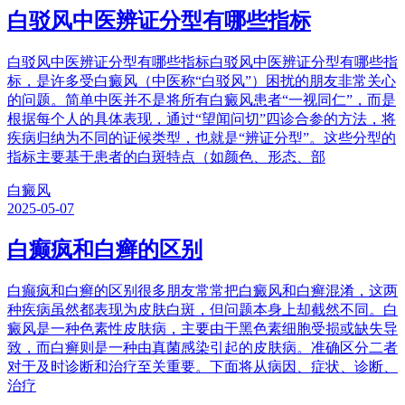
白驳风中医辨证分型有哪些指标
白驳风中医辨证分型有哪些指标白驳风中医辨证分型有哪些指
标，是许多受白癜风（中医称“白驳风”）困扰的朋友非常关心
的问题。简单中医并不是将所有白癜风患者“一视同仁”，而是
根据每个人的具体表现，通过“望闻问切”四诊合参的方法，将
疾病归纳为不同的证候类型，也就是“辨证分型”。这些分型的
指标主要基于患者的白斑特点（如颜色、形态、部
白癜风
2025-05-07
白癫疯和白癣的区别
白癫疯和白癣的区别很多朋友常常把白癜风和白癣混淆，这两
种疾病虽然都表现为皮肤白斑，但问题本身上却截然不同。白
癜风是一种色素性皮肤病，主要由于黑色素细胞受损或缺失导
致，而白癣则是一种由真菌感染引起的皮肤病。准确区分二者
对于及时诊断和治疗至关重要。下面将从病因、症状、诊断、
治疗