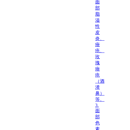
面
部
脂
溢
性
皮
炎、
痤
疮、
玫
瑰
痤
疮
（酒
渣
鼻）
等。
3.
面
部
色
素