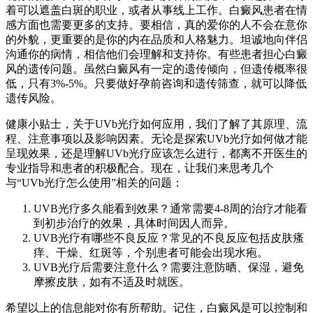
着可以遮盖白斑的职业，或者从事线上工作。白癜风患者在情
感方面也需要更多的支持。要相信，真的爱你的人不会在意你
的外貌，更重要的是你的内在品质和人格魅力。坦诚地向伴侣
沟通你的病情，相信他们会理解和支持你。有些患者担心白癜
风的遗传问题。虽然白癜风有一定的遗传倾向，但遗传概率很
低，只有3%-5%。只要做好孕前咨询和遗传筛查，就可以降低
遗传风险。
健康小贴士，关于UVb光疗如何应用，我们了解了其原理、流
程、注意事项以及影响因素。无论是探索UVb光疗如何做才能
呈现效果，还是理解UVb光疗应该怎么进行，都离不开医生的
专业指导和患者的积极配合。现在，让我们来思考几个
与“UVb光疗怎么使用”相关的问题：
UVB光疗多久能看到效果？通常需要4-8周的治疗才能看
到初步治疗的效果，具体时间因人而异。
UVB光疗有哪些不良反应？常见的不良反应包括皮肤瘙
痒、干燥、红斑等，个别患者可能会出现水疱。
UVB光疗后需要注意什么？需要注意防晒、保湿，避免
摩擦皮肤，如有不适及时就医。
希望以上的信息能对你有所帮助。记住，白癜风是可以控制和