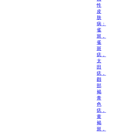
性
皮
肤
病：
雀
斑，
雀
斑
痣，
太
田
痣，
颧
部
褐
青
色
痣，
黄
褐
斑，