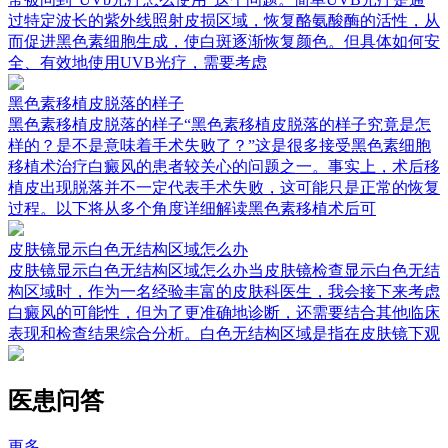
过特定波长的紫外线照射皮损区域，恢复酪氨酸酶的活性，从
而促进黑色素细胞生成，使白斑逐渐恢复颜色。但具体如何安
全、有效地使用UVB光疗，需要考虑
黑色素移植皮脱落的样子
黑色素移植皮脱落的样子“黑色素移植皮脱落的样子究竟是怎
样的？是不是意味着手术失败了？”这是很多接受黑色素细胞
移植术治疗白癜风的患者较关心的问题之一。事实上，术后移
植皮出现脱落并不一定代表手术失败，这可能只是正常的恢复
过程。以下将从多个角度详细解读黑色素移植术后可
皮肤镜显示白色无结构区域怎么办
皮肤镜显示白色无结构区域怎么办当皮肤镜检查显示白色无结
构区域时，作为一名经验丰富的皮肤科医生，我会接下来考虑
白癜风的可能性，但为了更准确地诊断，还需要结合其他临床
表现和检查结果综合分析。白色无结构区域是指在皮肤镜下观
医患问答
更多