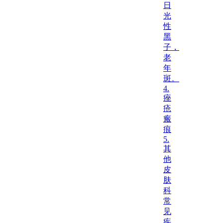
日
光
性
黑
子，
老
年
斑。
4.
痤
疮
瘢
痕
5.
其
他
皮
肤
科
常
见
疾