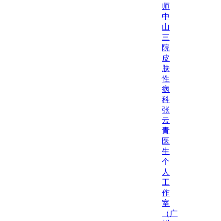
师
中
山
三
院
皮
肤
性
病
科
张
云
青
医
生
个
人
工
作
室
（广