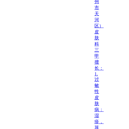
州
市
天
河
区）
皮
肤
科
三
甲
擅
长：
1.
过
敏
性
皮
肤
病：
湿
疹，
荨