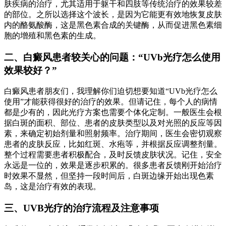
肤疾病的治疗，尤其适用于躯干和四肢等传统治疗的效果较差
的部位。之所以选择这个波长，是因为它能更有效地恢复皮肤
内的酪氨酸酶，这是黑色素合成的关键酶，从而促进黑色素细
胞的增殖和黑色素的生成。
二、白癜风患者较关心的问题：“UVb光疗怎么使用
效果较好？”
白癜风患者朋友们，我理解你们迫切想要知道“UVb光疗怎么
使用”才能获得很好的治疗的效果。但请记住，每个人的病情
都是少有的，因此光疗方案也需要个体化定制。一般医生会根
据白斑的面积、部位、患者的皮肤类型以及对光照的反应等因
素，来确定初始剂量和照射频率。治疗期间，医生会密切观察
患者的皮肤反应，比如红斑、水疱等，并根据反应调整剂量。
整个过程需要患者积极配合，及时反馈皮肤状况。记住，安全
永远是一位的，效果是逐步积累的。很多患者反馈刚开始治疗
时效果不显然，但坚持一段时间后，白斑边缘开始出现色素
岛，这是治疗有效的表现。
三、UVB光疗的治疗流程及注意事项