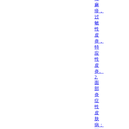
麻
疹，
过
敏
性
皮
炎，
特
应
性
皮
炎。
2.
面
部
炎
症
性
皮
肤
病：