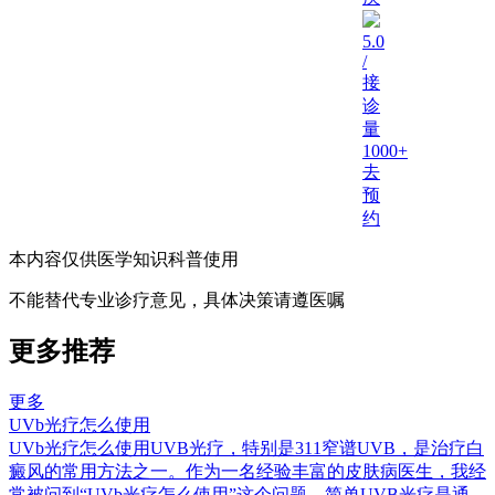
5.0
/
接
诊
量
1000+
去
预
约
本内容仅供医学知识科普使用
不能替代专业诊疗意见，具体决策请遵医嘱
更多推荐
更多
UVb光疗怎么使用
UVb光疗怎么使用UVB光疗，特别是311窄谱UVB，是治疗白
癜风的常用方法之一。作为一名经验丰富的皮肤病医生，我经
常被问到“UVb光疗怎么使用”这个问题。简单UVB光疗是通