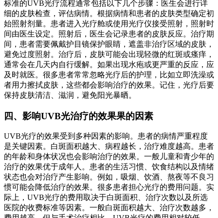
标准的UVB光疗流程通常包括以下几个步骤：医生会进行详
细的皮肤检查，评估病情。根据病情和患者的皮肤类型确定初
始照射剂量。患者进入光疗舱或使用光疗仪接受照射，照射时
间由医生设定。照射后，医生会记录患者的皮肤反应。治疗期
间，患者需要佩戴护目镜保护眼睛，遮盖非治疗区域的皮肤，
避免过度照射。治疗后，皮肤可能会出现轻微的红斑或瘙痒，
通常会在几天内自行缓解。如果出现水疱或更严重的反应，应
及时就医。很多患者常常忽略光疗后的护理，比如立即洗澡或
者用力擦拭皮肤，这些都会影响治疗的效果。记住，光疗后要
保持皮肤清洁、滋润，避免阳光暴晒。
四、影响UVB光治疗的效果果的因素
UVB光疗的效果受到多种因素的影响。患者的病情严重程度
是关键因素。白斑面积越大、病程越长，治疗难度越高。患者
的年龄和身体状况也会影响治疗的效果。一般儿童和青少年的
治疗的效果优于成年人。患者的生活习惯、饮食结构以及情绪
状态也会对治疗产生影响。例如，吸烟、饮酒、熬夜等不良习
惯可能会降低治疗的效果。很多患者担心光疗的费用问题。实
际上，UVB光疗的费用取决于白斑面积、治疗次数以及所选
医院的收费标准等因素。一般白斑面积越大、治疗次数越多，
费用越高。但与手术治疗相比，UVB光疗的费用相对较低，