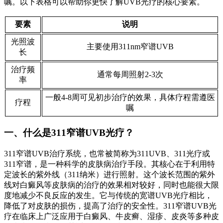
嘱。以下表格可以帮助你更快了解UVB光疗的核心要素。
要素
说明
光照波
主要使用311nm窄谱UVB
长
治疗频
通常每周照射2-3次
率
一般4-8周可见初步治疗的效果，具体疗程需遵医
疗程
嘱
一、什么是311窄谱UVB光疗？
311窄谱UVB治疗系统，也常被简称为311UVB、311光疗或
311窄谱，是一种科学的皮肤病治疗手段。其核心在于利用特
定波长的紫外线（311纳米）进行照射。这个波长范围的紫外
线对白癜风等皮肤病的治疗的效果相对较好，同时也能很大限
度地减少不良反应的发生。它与传统的宽谱UVB光疗相比，
降低了对皮肤的损伤，提高了治疗的安全性。311窄谱UVB光
疗在临床上广泛应用于白癜风、牛皮癣、湿疹、皮炎等多种皮