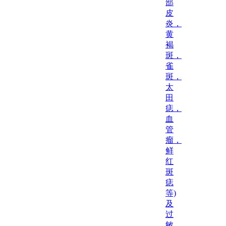
部
皮
炎，
黄
褐
斑，
雀
斑，
太
田
痣，
血
管
瘤，
鲜
红
斑
痣
等)
及
过
敏