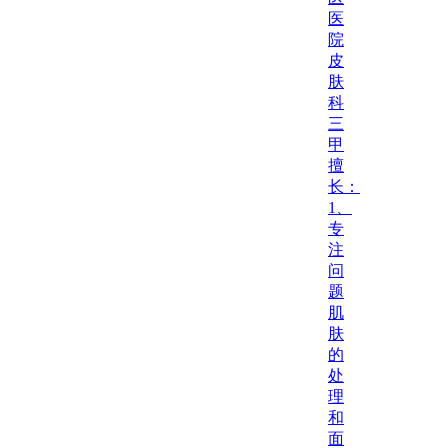
医
院
皮
肤
科
三
甲
擅
长：
1、
专
注
问
题
肌
肤
的
处
理
和
面