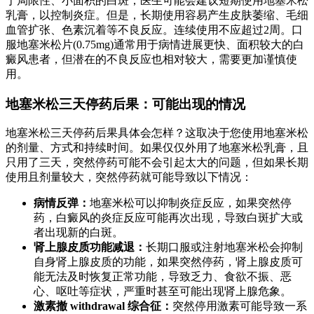
于局限性、小面积的白斑，医生可能会建议短期使用地塞米松
乳膏，以控制炎症。但是，长期使用容易产生皮肤萎缩、毛细
血管扩张、色素沉着等不良反应。连续使用不应超过2周。口
服地塞米松片(0.75mg)通常用于病情进展更快、面积较大的白
癜风患者，但潜在的不良反应也相对较大，需要更加谨慎使
用。
地塞米松三天停药后果：可能出现的情况
地塞米松三天停药后果具体会怎样？这取决于您使用地塞米松
的剂量、方式和持续时间。如果仅仅外用了地塞米松乳膏，且
只用了三天，突然停药可能不会引起太大的问题，但如果长期
使用且剂量较大，突然停药就可能导致以下情况：
病情反弹：
地塞米松可以抑制炎症反应，如果突然停
药，白癜风的炎症反应可能再次出现，导致白斑扩大或
者出现新的白斑。
肾上腺皮质功能减退：
长期口服或注射地塞米松会抑制
自身肾上腺皮质的功能，如果突然停药，肾上腺皮质可
能无法及时恢复正常功能，导致乏力、食欲不振、恶
心、呕吐等症状，严重时甚至可能出现肾上腺危象。
激素撤 withdrawal 综合征：
突然停用激素可能导致一系