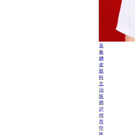
吴
春
婵
皮
肤
科
主
治
医
师
泸
州
市
中
医