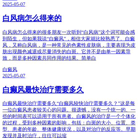
2025-05-07
白风病怎么得来的
白风病怎么得来的很多朋友一次听到“白风病”这个词可能会感
到陌生，但如果我说“白癜风”，相信大家就比较熟悉了。白癜
风，又称白风病，是一种常见的色素性皮肤病，主要表现为皮
肤出现颜色减退或尽量消失的白斑。它并不是由单一因素导
致，而是多种因素共同作用的结果。简单白
白癜风
2025-05-07
白癫风最快治疗需要多久
白癫风最快治疗需要多久“白癫风较快治疗需要多久？”这是每
一位白癜风患者较关心的问题。很遗憾，没有一个统一的、一
些的时间表可以适用于所有患者。白癜风的治疗是一个个体化
的过程，受到多种因素的影响，包括：白斑的大小、位置、类
型、患者的年龄、整体健康状况，以及对治疗的反应等。早期
发现并及时治疗，往往可以缩