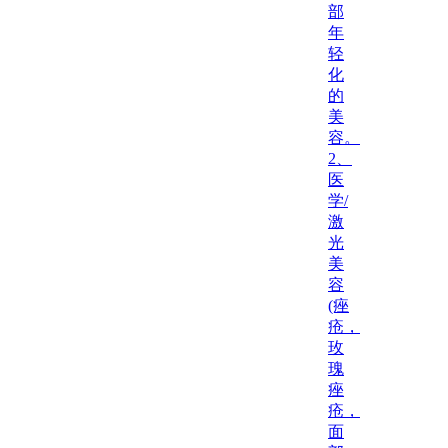
部
年
轻
化
的
美
容。
2、
医
学/
激
光
美
容
(痤
疮，
玫
瑰
痤
疮，
面