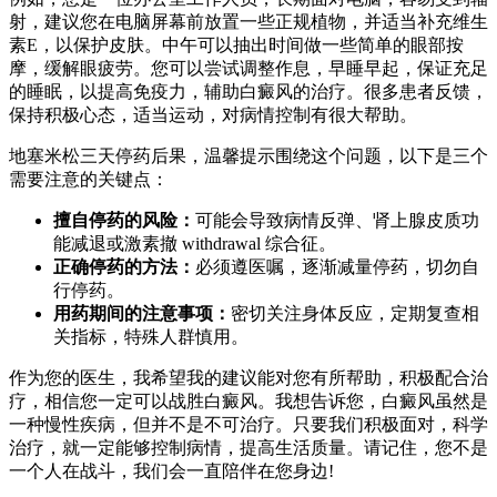
射，建议您在电脑屏幕前放置一些正规植物，并适当补充维生
素E，以保护皮肤。中午可以抽出时间做一些简单的眼部按
摩，缓解眼疲劳。您可以尝试调整作息，早睡早起，保证充足
的睡眠，以提高免疫力，辅助白癜风的治疗。很多患者反馈，
保持积极心态，适当运动，对病情控制有很大帮助。
地塞米松三天停药后果，温馨提示围绕这个问题，以下是三个
需要注意的关键点：
擅自停药的风险：
可能会导致病情反弹、肾上腺皮质功
能减退或激素撤 withdrawal 综合征。
正确停药的方法：
必须遵医嘱，逐渐减量停药，切勿自
行停药。
用药期间的注意事项：
密切关注身体反应，定期复查相
关指标，特殊人群慎用。
作为您的医生，我希望我的建议能对您有所帮助，积极配合治
疗，相信您一定可以战胜白癜风。我想告诉您，白癜风虽然是
一种慢性疾病，但并不是不可治疗。只要我们积极面对，科学
治疗，就一定能够控制病情，提高生活质量。请记住，您不是
一个人在战斗，我们会一直陪伴在您身边!