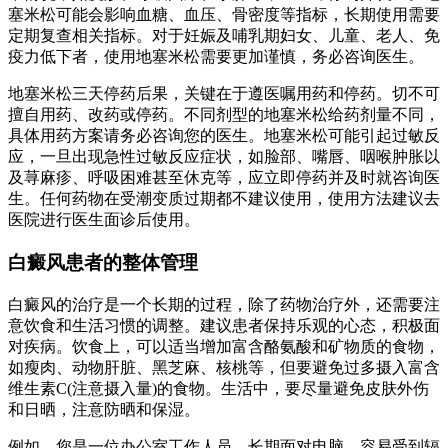
塞米松可能会影响血糖、血压、骨密度等指标，长期使用需要
定期复查相关指标。对于妊娠及哺乳期妇女、儿童、老人、免
疫力低下者，使用地塞米松需要更加谨慎，务必咨询医生。
地塞米松三天停药后果，关键在于遵医嘱用药和停药。切不可
擅自用药、改药或停药。不同剂型的地塞米松给药剂量不同，
具体用药方案请务必咨询您的医生。地塞米松可能引起过敏反
应，一旦出现急性过敏反应症状，如脸部、嘴唇、咽喉肿胀以
及荨麻疹、呼吸困难甚至休克等，应立即停药并及时就咨询医
生。任何药物在受潮变质过期都不建议使用，使用方法建议去
医院进行医生面诊后使用。
白癜风患者的整体管理
白癜风的治疗是一个长期的过程，除了药物治疗外，还需要注
意饮食和生活习惯的调整。建议患者保持乐观的心态，积极面
对疾病。饮食上，可以适当增加富含酪氨酸和矿物质的食物，
如瘦肉、动物肝脏、黑芝麻、核桃等，但要避免过多摄入富含
维生素C(注意摄入量)的食物。生活中，要尽量避免皮肤外伤
和日晒，注意防晒和保湿。
例如，您是一位办公室工作人员，长期面对电脑，容易受到辐