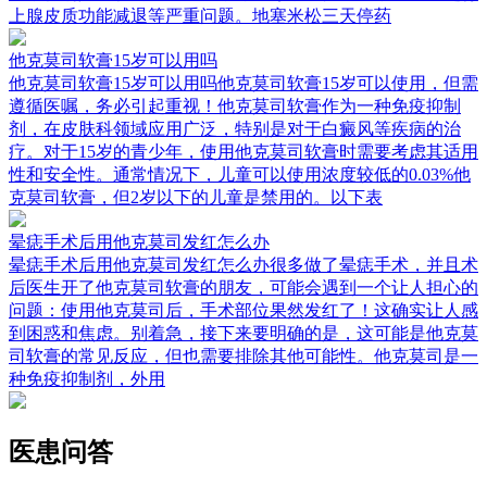
上腺皮质功能减退等严重问题。地塞米松三天停药
他克莫司软膏15岁可以用吗
他克莫司软膏15岁可以用吗他克莫司软膏15岁可以使用，但需
遵循医嘱，务必引起重视！他克莫司软膏作为一种免疫抑制
剂，在皮肤科领域应用广泛，特别是对于白癜风等疾病的治
疗。对于15岁的青少年，使用他克莫司软膏时需要考虑其适用
性和安全性。通常情况下，儿童可以使用浓度较低的0.03%他
克莫司软膏，但2岁以下的儿童是禁用的。以下表
晕痣手术后用他克莫司发红怎么办
晕痣手术后用他克莫司发红怎么办很多做了晕痣手术，并且术
后医生开了他克莫司软膏的朋友，可能会遇到一个让人担心的
问题：使用他克莫司后，手术部位果然发红了！这确实让人感
到困惑和焦虑。别着急，接下来要明确的是，这可能是他克莫
司软膏的常见反应，但也需要排除其他可能性。他克莫司是一
种免疫抑制剂，外用
医患问答