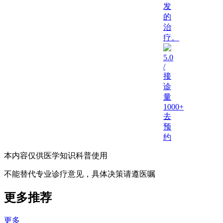
发
的
治
疗。
5.0
/
接
诊
量
1000+
去
预
约
本内容仅供医学知识科普使用
不能替代专业诊疗意见，具体决策请遵医嘱
更多推荐
更多