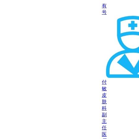
有
号
付
敏
皮
肤
科
副
主
任
医