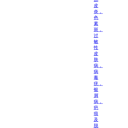
皮
炎，
色
素
斑，
过
敏
性
皮
肤
病，
病
毒
疣，
银
屑
病，
疤
痕
及
脱