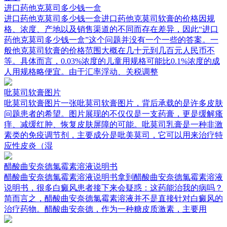
进口药他克莫司多少钱一盒
进口药他克莫司多少钱一盒进口药他克莫司软膏的价格因规
格、浓度、产地以及销售渠道的不同而存在差异，因此“进口
药他克莫司多少钱一盒”这个问题并没有一个一些的答案。一
般他克莫司软膏的价格范围大概在几十元到几百元人民币不
等。具体而言，0.03%浓度的儿童用规格可能比0.1%浓度的成
人用规格略便宜。由于汇率浮动、关税调整
吡莫司软膏图片
吡莫司软膏图片一张吡莫司软膏图片，背后承载的是许多皮肤
问题患者的希望。图片展现的不仅仅是一支药膏，更是缓解瘙
痒、减缓红肿、恢复皮肤屏障的可能。吡莫司乳膏是一种非激
素类的免疫调节剂，主要成分是吡美莫司，它可以用来治疗特
应性皮炎（湿
醋酸曲安奈德氯霉素溶液说明书
醋酸曲安奈德氯霉素溶液说明书拿到醋酸曲安奈德氯霉素溶液
说明书，很多白癜风患者接下来会疑惑：这药能治我的病吗？
简而言之，醋酸曲安奈德氯霉素溶液并不是直接针对白癜风的
治疗药物。醋酸曲安奈德，作为一种糖皮质激素，主要用