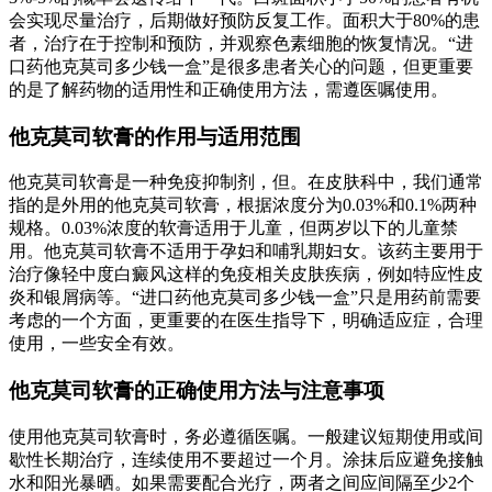
会实现尽量治疗，后期做好预防反复工作。面积大于80%的患
者，治疗在于控制和预防，并观察色素细胞的恢复情况。“进
口药他克莫司多少钱一盒”是很多患者关心的问题，但更重要
的是了解药物的适用性和正确使用方法，需遵医嘱使用。
他克莫司软膏的作用与适用范围
他克莫司软膏是一种免疫抑制剂，但。在皮肤科中，我们通常
指的是外用的他克莫司软膏，根据浓度分为0.03%和0.1%两种
规格。0.03%浓度的软膏适用于儿童，但两岁以下的儿童禁
用。他克莫司软膏不适用于孕妇和哺乳期妇女。该药主要用于
治疗像轻中度白癜风这样的免疫相关皮肤疾病，例如特应性皮
炎和银屑病等。“进口药他克莫司多少钱一盒”只是用药前需要
考虑的一个方面，更重要的在医生指导下，明确适应症，合理
使用，一些安全有效。
他克莫司软膏的正确使用方法与注意事项
使用他克莫司软膏时，务必遵循医嘱。一般建议短期使用或间
歇性长期治疗，连续使用不要超过一个月。涂抹后应避免接触
水和阳光暴晒。如果需要配合光疗，两者之间应间隔至少2个