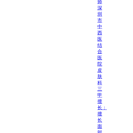
师
深
圳
市
中
西
医
结
合
医
院
皮
肤
科
三
甲
擅
长：
擅
长
面
部