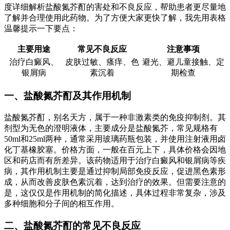
度详细解析盐酸氮芥酊的害处和不良反应，帮助患者更尽量地
了解并合理使用此药物。为了方便大家更快了解，我先用表格
温馨提示一下要点：
主要用途
常见不良反应
注意事项
治疗白癜风、
皮肤过敏、瘙痒、色
避光、避儿童接触、定
银屑病
素沉着
期检查
一、盐酸氮芥酊及其作用机制
盐酸氮芥酊，别名天方，属于一种非激素类的免疫抑制剂。其
剂型为无色的澄明液体，主要成分是盐酸氮芥，常见规格有
50ml和25ml两种，通常采用玻璃药瓶包装，并使用注射液用卤
化丁基橡胶塞。价格方面，一般在百元上下，具体价格会因地
区和药店而有所差异。该药物适用于治疗白癜风和银屑病等疾
病，其作用机制主要是通过抑制局部免疫反应，促进黑色素形
成，从而改善皮肤色素沉着，达到治疗的效果。但需要注意的
是，这仅仅是作用机制的简化描述，具体过程非常复杂，涉及
多种细胞和分子间的相互作用。
二、盐酸氮芥酊的常见不良反应