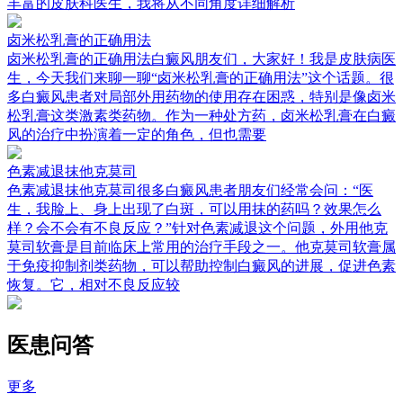
丰富的皮肤科医生，我将从不同角度详细解析
卤米松乳膏的正确用法
卤米松乳膏的正确用法白癜风朋友们，大家好！我是皮肤病医
生，今天我们来聊一聊“卤米松乳膏的正确用法”这个话题。很
多白癜风患者对局部外用药物的使用存在困惑，特别是像卤米
松乳膏这类激素类药物。作为一种处方药，卤米松乳膏在白癜
风的治疗中扮演着一定的角色，但也需要
色素减退抹他克莫司
色素减退抹他克莫司很多白癜风患者朋友们经常会问：“医
生，我脸上、身上出现了白斑，可以用抹的药吗？效果怎么
样？会不会有不良反应？”针对色素减退这个问题，外用他克
莫司软膏是目前临床上常用的治疗手段之一。他克莫司软膏属
于免疫抑制剂类药物，可以帮助控制白癜风的进展，促进色素
恢复。它，相对不良反应较
医患问答
更多