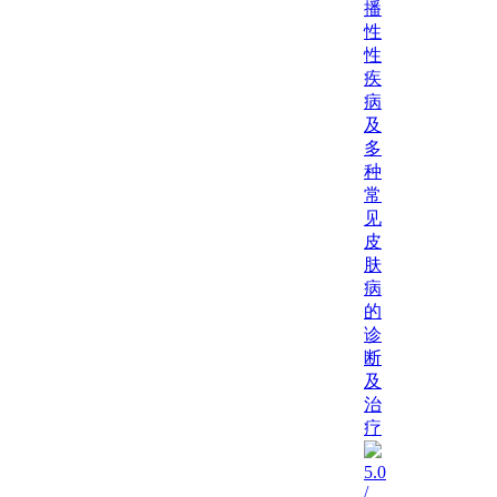
播
性
性
疾
病
及
多
种
常
见
皮
肤
病
的
诊
断
及
治
疗
5.0
/