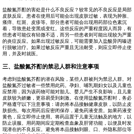
盐酸氮芥酊的害处是什么不良反应？较常见的不良反应是局部
皮肤反应。患者在使用后可能会出现皮肤过敏，表现为肿胀、
瘙痒、红斑、皮疹等。部分患者可能会出现用药部位色素沉
着，导致患处变黑或变红。这些反应的严重程度因人而异，有
些患者可能仅有轻微不适，而另一些患者则可能出现较为严重
的炎症反应。如果出现过敏反应，可能需要加入盐酸异丙嗪进
行脱敏治疗。如果过敏反应严重且无法耐受，则应立即停止使
用，并及时就医。
三、盐酸氮芥酊的禁忌人群和注意事项
考虑到盐酸氮芥酊的潜在风险，某些人群被列为禁忌人群。对
盐酸氮芥过敏者一些禁用此药。孕妇、哺乳期妇女以及儿童也
应禁用，因为该药物可能对胎儿、婴儿产生不良影响，且儿童
皮肤较为娇嫩，更容易受到刺激。在使用盐酸氮芥酊时，务必
严格遵守以下注意事项：请勿将本品接触健康皮肤，以防止皮
肤损伤。每次用药后应密闭保存，避免药液变质。如果药液变
黄色，应立即停止使用。将药品置于儿童无法触及的地方，以
防止误服。用药期间应定期检查血象及肝肾功能，以便及时发
现潜在的不良反应。避免将本品接触到眼、口、外隐私部位等