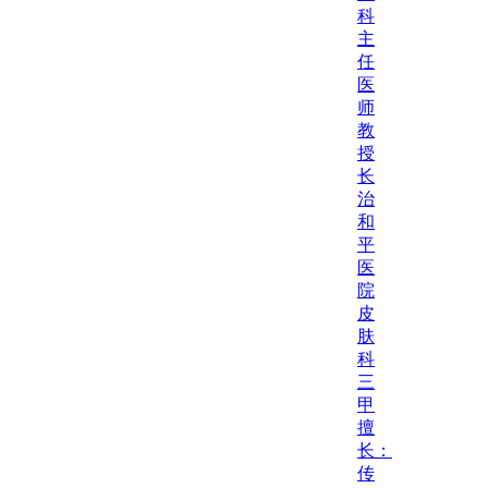
科
主
任
医
师
教
授
长
治
和
平
医
院
皮
肤
科
三
甲
擅
长：
传