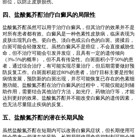
部位，以防止皮肤损伤。
四、盐酸氮芥酊治疗白癜风的局限性
盐酸氮芥酊虽然可以用于治疗白癜风，但其治疗的效果并不是
对所有患者都有效。白癜风是一种色素性皮肤病，临床表现为
皮肤出现乳白色、瓷白色、淡白色或云白色的白斑。搓揉后，
白斑可能会轻微发红。虽然白癜风不是癌症，不会直接威胁生
命，但不治疗可能会引发并发症，且具有一定的遗传倾向
（3%-5%的概率），但不具有传染性。白斑面积小于50%的患
者，通过综合治疗，有可能实现尽量治疗，但后期需要做好预
防反复工作。白斑面积超过80%的患者，治疗目标主要是控制
病情发展，预防新的白斑出现，并尽可能恢复已存在的色素细
胞功能。盐酸氮芥酊在治疗白癜风的过程中，可能仅能起到辅
助作用，需要结合其他治疗方法，如光疗、药物治疗等，才能
达到更好的效果。盐酸氮芥酊并不能改变白癜风的遗传因素，
也无法尽量阻止疾病的反复。
五、盐酸氮芥酊的潜在长期风险
虽然盐酸氮芥酊在短期内可以改善白癜风症状，但长期使用可
能会带来一些潜在的风险。长期局部使用免疫抑制剂可能会增