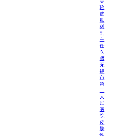
美
玲
皮
肤
科
副
主
任
医
师
无
锡
市
第
二
人
民
医
院
皮
肤
性