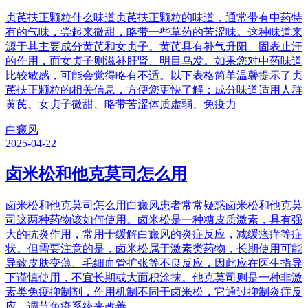
贞芪扶正颗粒什么味道贞芪扶正颗粒的味道，通常带有中药特
有的气味，尝起来微甜，略带一些草药的苦涩味。这种味道来
源于其主要成分黄芪和女贞子。黄芪具有补气升阳、固表止汗
的作用，而女贞子则滋补肝肾、明目乌发。如果您对中药味道
比较敏感，可能会觉得略有不适。以下表格简单温馨提示了贞
芪扶正颗粒的相关信息，方便您更快了解：成分味道适用人群
黄芪、女贞子微甜、略带苦涩体质虚弱、免疫力
白癜风
2025-04-22
卤米松和他克莫司怎么用
卤米松和他克莫司怎么用白癜风患者常常疑惑卤米松和他克莫
司这两种药物该如何使用。卤米松是一种糖皮质激素，具有强
大的抗炎作用，常用于缓解白癜风的炎症反应，减缓瘙痒等症
状。但需要注意的是，卤米松属于激素类药物，长期使用可能
导致皮肤变薄、毛细血管扩张等不良反应，因此应在医生指导
下谨慎使用，不宜长期或大面积涂抹。他克莫司则是一种非激
素类免疫抑制剂，作用机制不同于卤米松，它通过抑制炎症反
应、调节免疫系统来改善