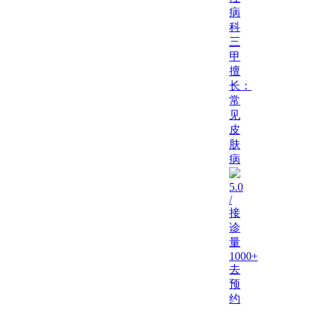
病
科
三
甲
擅
长：
常
见
皮
肤
病
5.0
/
接
诊
量
1000+
去
预
约