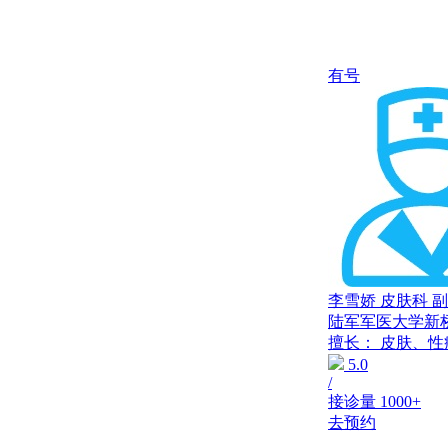
有号
李雪娇
皮肤科
副
陆军军医大学新
擅长：
皮肤、性
5.0
/
接诊量
1000+
去预约