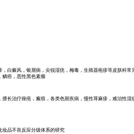
疹，白癜风，银屑病，尖锐湿疣，梅毒，生殖器疱疹等皮肤科常
，鳞癌，恶性黑色素瘤
年，擅长治疗痤疮，瘢痕，各类色斑疾病，慢性荨麻疹，难治性湿
化妆品不良反应分级体系的研究