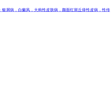
长：银屑病，白癜风，大疱性皮肤病，颜面红斑丘疹性皮病，性传