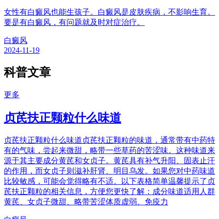
女性有白癜风也能生孩子。白癜风是皮肤疾病，不影响生育。
要是有白癜风，有问题就及时对症治疗。
白癜风
2024-11-19
科普文章
更多
贞芪扶正颗粒什么味道
贞芪扶正颗粒什么味道贞芪扶正颗粒的味道，通常带有中药特
有的气味，尝起来微甜，略带一些草药的苦涩味。这种味道来
源于其主要成分黄芪和女贞子。黄芪具有补气升阳、固表止汗
的作用，而女贞子则滋补肝肾、明目乌发。如果您对中药味道
比较敏感，可能会觉得略有不适。以下表格简单温馨提示了贞
芪扶正颗粒的相关信息，方便您更快了解：成分味道适用人群
黄芪、女贞子微甜、略带苦涩体质虚弱、免疫力