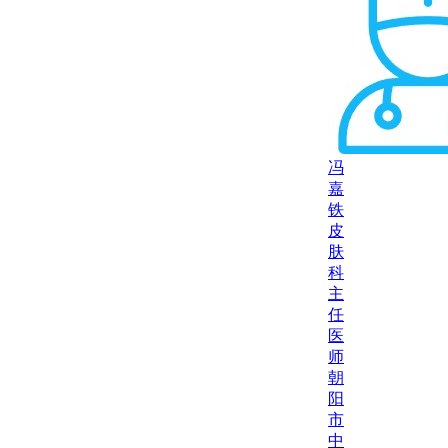
冯
嘉
铁
皮
肤
科
主
任
医
师
朝
阳
市
中