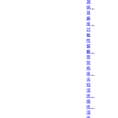
屑
病，
荨
麻
疹，
过
敏
性
紫
癜，
带
状
疱
疹，
尖
锐
湿
疣，
痤
疮，
湿
疹