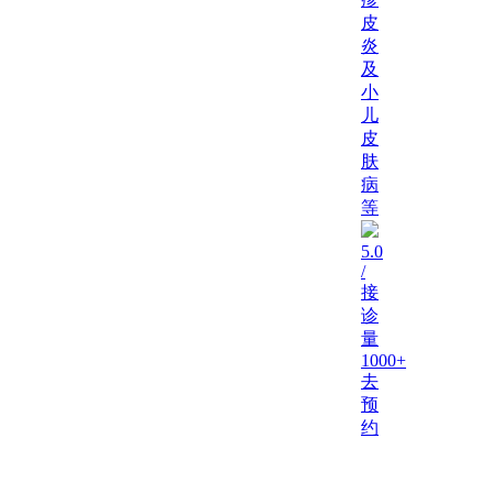
皮
炎
及
小
儿
皮
肤
病
等
5.0
/
接
诊
量
1000+
去
预
约