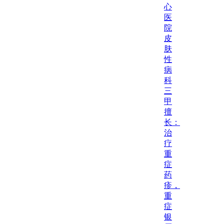
心
医
院
皮
肤
性
病
科
三
甲
擅
长：
治
疗
重
症
药
疹，
重
症
银