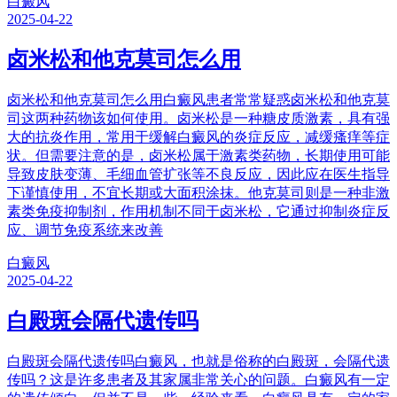
白癜风
2025-04-22
卤米松和他克莫司怎么用
卤米松和他克莫司怎么用白癜风患者常常疑惑卤米松和他克莫
司这两种药物该如何使用。卤米松是一种糖皮质激素，具有强
大的抗炎作用，常用于缓解白癜风的炎症反应，减缓瘙痒等症
状。但需要注意的是，卤米松属于激素类药物，长期使用可能
导致皮肤变薄、毛细血管扩张等不良反应，因此应在医生指导
下谨慎使用，不宜长期或大面积涂抹。他克莫司则是一种非激
素类免疫抑制剂，作用机制不同于卤米松，它通过抑制炎症反
应、调节免疫系统来改善
白癜风
2025-04-22
白殿斑会隔代遗传吗
白殿斑会隔代遗传吗白癜风，也就是俗称的白殿斑，会隔代遗
传吗？这是许多患者及其家属非常关心的问题。白癜风有一定