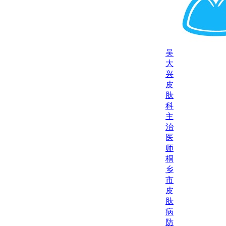
吴
大
兴
皮
肤
科
主
治
医
师
桐
乡
市
皮
肤
病
防