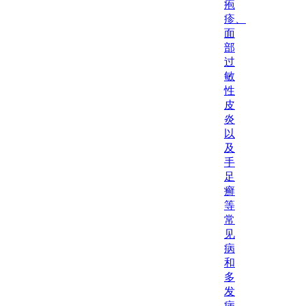
疱
疹、
面
部
过
敏
性
皮
炎
以
及
手
足
癣
等
常
见
病
和
多
发
病