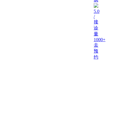
5.0
/
接
诊
量
1000+
去
预
约