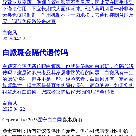
导致皮肤变薄、毛细血管扩张等不良反应，因此应在医生指导
下谨慎使用，不宜长期或大面积涂抹。他克莫司则是一种非激
素类免疫抑制剂，作用机制不同于卤米松，它通过抑制炎症反
应、调节免疫系统来改善
白癜风
2025-04-22
白殿斑会隔代遗传吗
白殿斑会隔代遗传吗白癜风，也就是俗称的白殿斑，会隔代遗
传吗？这是许多患者及其家属非常关心的问题。白癜风有一定
的遗传倾向，但并不是一些。经验来看，白癜风具有一定的家
族聚集性，但并不是是直接的隔代遗传。简单的说，如果您的
祖辈患有白癜风，您或者您的后代患病的几率会稍微
白癜风
2025-04-22
Copyright © 2025
医宁白白网
版权所有
免责声明：所有建议仅供用户参考。但不可代替专业医师诊