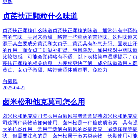
更多
贞芪扶正颗粒什么味道
贞芪扶正颗粒什么味道贞芪扶正颗粒的味道，通常带有中药特
有的气味，尝起来微甜，略带一些草药的苦涩味。这种味道来
源于其主要成分黄芪和女贞子。黄芪具有补气升阳、固表止汗
的作用，而女贞子则滋补肝肾、明目乌发。如果您对中药味道
比较敏感，可能会觉得略有不适。以下表格简单温馨提示了贞
芪扶正颗粒的相关信息，方便您更快了解：成分味道适用人群
黄芪、女贞子微甜、略带苦涩体质虚弱、免疫力
白癜风
2025-04-22
卤米松和他克莫司怎么用
卤米松和他克莫司怎么用白癜风患者常常疑惑卤米松和他克莫
司这两种药物该如何使用。卤米松是一种糖皮质激素，具有强
大的抗炎作用，常用于缓解白癜风的炎症反应，减缓瘙痒等症
状。但需要注意的是，卤米松属于激素类药物，长期使用可能