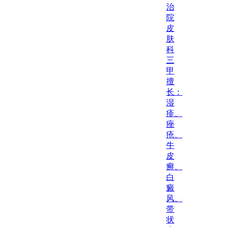
治
院
皮
肤
科
三
甲
擅
长：
湿
疹、
痤
疮、
牛
皮
癣、
白
癜
风、
带
状