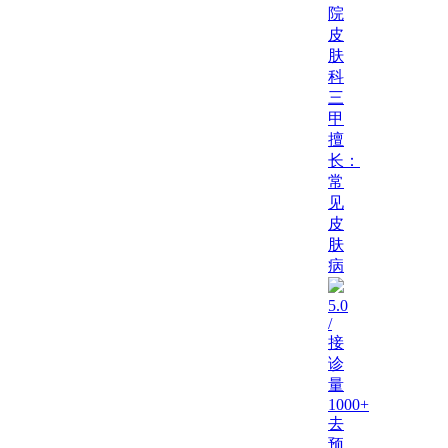
院
皮
肤
科
三
甲
擅
长：
常
见
皮
肤
病
5.0
/
接
诊
量
1000+
去
预