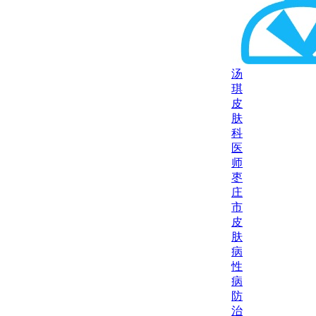
汤
琪
皮
肤
科
医
师
枣
庄
市
皮
肤
病
性
病
防
治