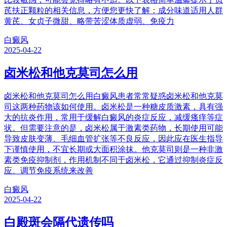
芪扶正颗粒的相关信息，方便您更快了解：成分味道适用人群
黄芪、女贞子微甜、略带苦涩体质虚弱、免疫力
白癜风
2025-04-22
卤米松和他克莫司怎么用
卤米松和他克莫司怎么用白癜风患者常常疑惑卤米松和他克莫
司这两种药物该如何使用。卤米松是一种糖皮质激素，具有强
大的抗炎作用，常用于缓解白癜风的炎症反应，减缓瘙痒等症
状。但需要注意的是，卤米松属于激素类药物，长期使用可能
导致皮肤变薄、毛细血管扩张等不良反应，因此应在医生指导
下谨慎使用，不宜长期或大面积涂抹。他克莫司则是一种非激
素类免疫抑制剂，作用机制不同于卤米松，它通过抑制炎症反
应、调节免疫系统来改善
白癜风
2025-04-22
白殿斑会隔代遗传吗